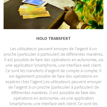
HOLO TRANSFERT
Les utilisateurs peuvent envoyer de l’argent à un
proche (particulier à particulier) de différentes manières.
Il est possible de faire des opérations en autonomie, via
une application Smartphone, une interface web client.
Ce sont les transferts d’argent de compte à compte. Il
est également possible de faire des opérations en
espèces chez l’agent.Les utilisateurs peuvent envoyer
de l’argent à un proche (particulier à particulier) de
différentes manières. Il est possible de faire des
opérations en autonomie, via une application
Smartphone, une interface web client. Ce sont les