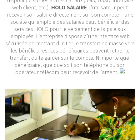
disponible sur les autres canaux (SMS, USSD, interface
web client, etc.).
HOLO SALAIRE
L’utilisateur peut
recevoir son salaire directement sur son compte – une
société qui emploie des salariés peut bénéficier des
services HOLO pour le versement de la paie aux
employés. L’entreprise dispose d’une interface web
sécurisée permettant d’initier le transfert de masse vers
les bénéficiaires. Les bénéficiaires peuvent retirer le
transfert ou le garder sur le compte. N’importe quel
bénéficiaire, quelque soit son téléphone ou son
opérateur télécom peut recevoir de l’argent.